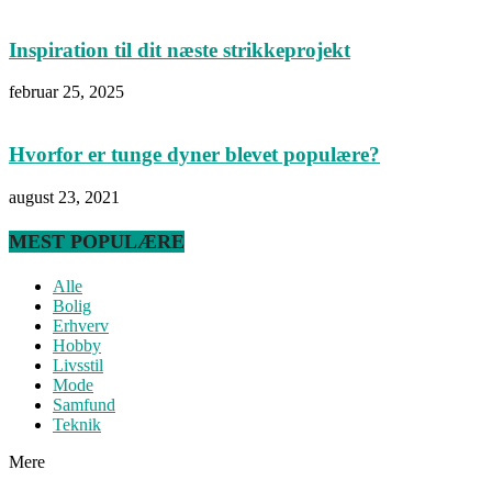
Inspiration til dit næste strikkeprojekt
februar 25, 2025
Hvorfor er tunge dyner blevet populære?
august 23, 2021
MEST POPULÆRE
Alle
Bolig
Erhverv
Hobby
Livsstil
Mode
Samfund
Teknik
Mere