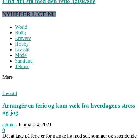
Find din stil med den rette halskæde
NYHEDER LIGE NU
World
Bolig
Erhverv
Hobby
Livsstil
Mode
Samfund
Teknik
Mere
Livsstil
Arrangér en ferie og kom væk fra hverdagens stress
og jag
admin
-
februar 24, 2021
0
Dét at tage på ferie er for mange lig med sol, sommer og spændende