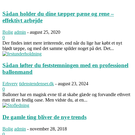
Sådan holder du dine tæpper pæne og rene –
effektivt arbejde
Bolig
admin
-
august 25, 2020
0
Der findes intet mere irriterende, end når du lige har købt et nyt
blødt tæppe, og med det samme spilder noget på det. Det...
Sådan løfter du feststemningen med en professionel
ballonmand
Erhverv
tidenstendenser.dk
-
august 23, 2024
0
Balloner har en magisk evne til at skabe glæde og forvandle ethvert
rum til en festlig oase. Men vidste du, at en...
De gamle ting bliver de nye trends
Bolig
admin
-
november 28, 2018
0