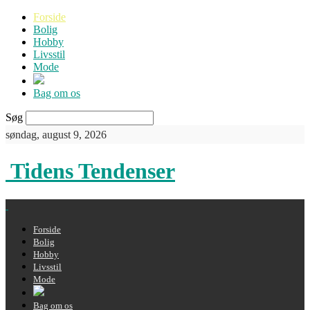
Forside
Bolig
Hobby
Livsstil
Mode
Bag om os
Søg
søndag, august 9, 2026
Tidens Tendenser
Forside
Bolig
Hobby
Livsstil
Mode
Bag om os