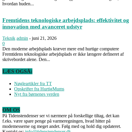
hvordan huden...
Fremtidens teknologiske arbejdsplads: effektivitet og
innovation med avanceret udstyr
Teknik
admin
-
juni 21, 2026
0
Den moderne arbejdsplads kræver mere end hurtige computere
Fremtidens teknologiske arbejdsplads er ikke længere defineret af
skrivebordet alene. Den...
LÆS OGSÅ:
Nøgleartikler fra TT
Opskrifter fra HurtigMums
Nyt fra børnenes verden
OM OS
På Tidenstendenser ser vi nærmere på forskellige tiltag, det kan
f.eks. være spare penge på varmeregningen, hvad hitter på
modemesserne og meget andet. Følg med og hold dig opdateret.
Kontakt os:
info@tidenstendenser.dk