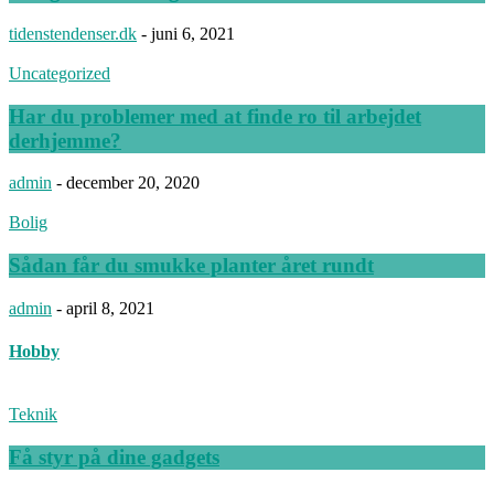
tidenstendenser.dk
-
juni 6, 2021
Uncategorized
Har du problemer med at finde ro til arbejdet
derhjemme?
admin
-
december 20, 2020
Bolig
Sådan får du smukke planter året rundt
admin
-
april 8, 2021
Hobby
Teknik
Få styr på dine gadgets