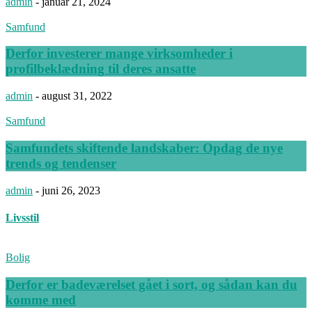
admin
-
januar 21, 2024
Samfund
Derfor investerer mange virksomheder i
profilbeklædning til deres ansatte
admin
-
august 31, 2022
Samfund
Samfundets skiftende landskaber: Opdag de nye
trends og tendenser
admin
-
juni 26, 2023
Livsstil
Bolig
Derfor er badeværelset gået i sort, og sådan kan du
komme med