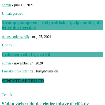
admin
-
juni 15, 2021
Uncategorized
Strømpepåtageren – det praktiske hjælpemiddel, der
letter din hverdag
tidenstendenser.dk
-
maj 25, 2021
Hobby
Friheden ved at eje en bil
admin
-
november 24, 2020
Franske opskrifter
fra HurtigMums.dk
SENESTE ARTIKLER
Teknik
Sådan vælger du det rigtige udstyr til effektiv