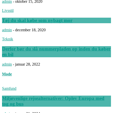
admin
-
oktober 15, 2020
Livsstil
Tøj du skal købe som nybagt mor
admin
-
december 18, 2020
Teknik
Derfor bør du slå nummerpladen op inden du køber
en bil
admin
-
januar 28, 2022
Mode
Samfund
Miljøvenlige rejsealternativer: Oplev Europa med
tog og bus