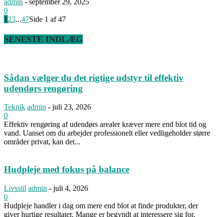
admin
-
september 29, 2025
0
1
2
3
...
47
Side 1 af 47
SENESTE INDLÆG
Sådan vælger du det rigtige udstyr til effektiv
udendørs rengøring
Teknik
admin
-
juli 23, 2026
0
Effektiv rengøring af udendørs arealer kræver mere end blot tid og
vand. Uanset om du arbejder professionelt eller vedligeholder større
områder privat, kan det...
Hudpleje med fokus på balance
Livsstil
admin
-
juli 4, 2026
0
Hudpleje handler i dag om mere end blot at finde produkter, der
giver hurtige resultater. Mange er begyndt at interessere sig for,