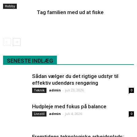
Hobby
Tag familien med ud at fiske
SENESTE INDLÆG
Sådan vælger du det rigtige udstyr til
effektiv udendørs rengøring
admin
-
juli 23, 2026
Teknik
0
Hudpleje med fokus på balance
admin
-
juli 4, 2026
Livsstil
0
Fremtidens teknologiske arbejdsplads: