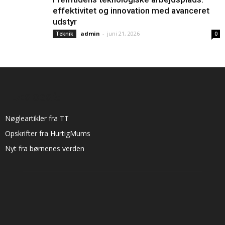
effektivitet og innovation med avanceret
udstyr
admin
-
juni 21, 2026
Teknik
0
LÆS OGSÅ:
Nøgleartikler fra TT
Opskrifter fra HurtigMums
Nyt fra børnenes verden