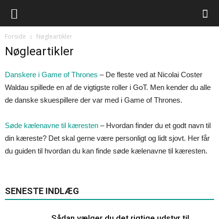
Forside
Nøgleartikler
Nøgleartikler
Danskere i Game of Thrones
– De fleste ved at Nicolai Coster
Waldau spillede en af de vigtigste roller i GoT. Men kender du alle
de danske skuespillere der var med i Game of Thrones.
Søde kælenavne til kæresten
– Hvordan finder du et godt navn til
din kæreste? Det skal gerne være personligt og lidt sjovt. Her får
du guiden til hvordan du kan finde søde kælenavne til kæresten.
SENESTE INDLÆG
Sådan vælger du det rigtige udstyr til