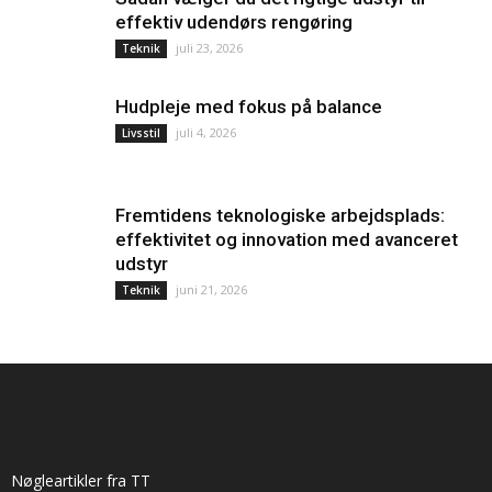
effektiv udendørs rengøring
juli 23, 2026
Teknik
Hudpleje med fokus på balance
juli 4, 2026
Livsstil
Fremtidens teknologiske arbejdsplads:
effektivitet og innovation med avanceret
udstyr
juni 21, 2026
Teknik
LÆS OGSÅ:
Nøgleartikler fra TT