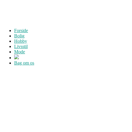
Forside
Bolig
Hobby
Livsstil
Mode
Bag om os