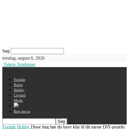
Søg
torsdag, august 6, 2026
Tidens Tendenser
Forside
Bolig
Hobby
Livsstil
Mode
Bag om os
Forside
Hobby
Disse ting bør du have klar til dit næste DIY-projekt