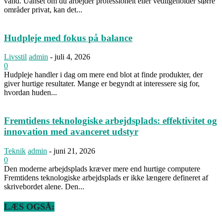
vand. Uanset om du arbejder professionelt eller vedligeholder større
områder privat, kan det...
Hudpleje med fokus på balance
Livsstil
admin
-
juli 4, 2026
0
Hudpleje handler i dag om mere end blot at finde produkter, der
giver hurtige resultater. Mange er begyndt at interessere sig for,
hvordan huden...
Fremtidens teknologiske arbejdsplads: effektivitet og
innovation med avanceret udstyr
Teknik
admin
-
juni 21, 2026
0
Den moderne arbejdsplads kræver mere end hurtige computere
Fremtidens teknologiske arbejdsplads er ikke længere defineret af
skrivebordet alene. Den...
LÆS OGSÅ: