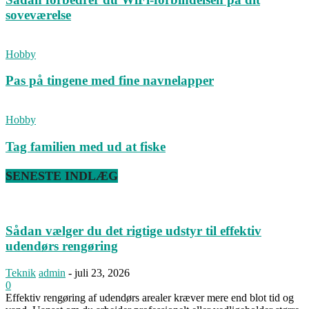
soveværelse
Hobby
Pas på tingene med fine navnelapper
Hobby
Tag familien med ud at fiske
SENESTE INDLÆG
Sådan vælger du det rigtige udstyr til effektiv
udendørs rengøring
Teknik
admin
-
juli 23, 2026
0
Effektiv rengøring af udendørs arealer kræver mere end blot tid og