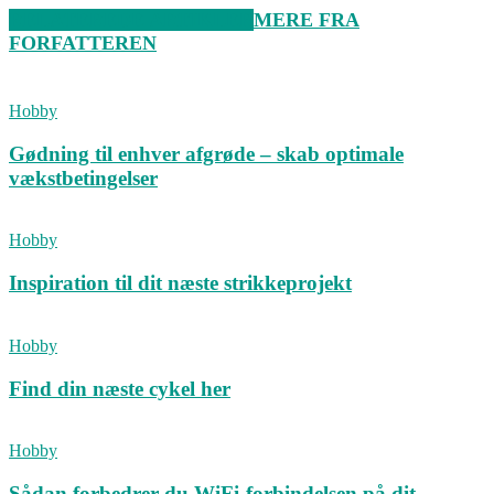
RELATEREDE ARTIKLER
MERE FRA
FORFATTEREN
Hobby
Gødning til enhver afgrøde – skab optimale
vækstbetingelser
Hobby
Inspiration til dit næste strikkeprojekt
Hobby
Find din næste cykel her
Hobby
Sådan forbedrer du WiFi-forbindelsen på dit