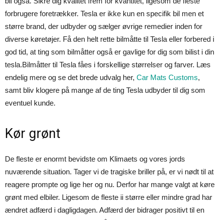
bil også. Sikre dig kvalitet frem for kvantitet, ligesom de fleste
forbrugere foretrækker. Tesla er ikke kun en specifik bil men et
større brand, der udbyder og sælger øvrige remedier inden for
diverse køretøjer. Få den helt rette bilmåtte til Tesla eller forbered i
god tid, at ting som bilmåtter også er gavlige for dig som bilist i din
tesla.Bilmåtter til Tesla fåes i forskellige størrelser og farver. Læs
endelig mere og se det brede udvalg her,
Car Mats Customs
,
samt bliv klogere på mange af de ting Tesla udbyder til dig som
eventuel kunde.
Kør grønt
De fleste er enormt bevidste om Klimaets og vores jords
nuværende situation. Tager vi de tragiske briller på, er vi nødt til at
reagere prompte og lige her og nu. Derfor har mange valgt at køre
grønt med elbiler. Ligesom de fleste ii større eller mindre grad har
ændret adfærd i dagligdagen. Adfærd der bidrager positivt til en