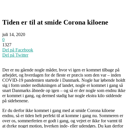
Tiden er til at smide Corona kiloene
juli 14, 2020
0
1327
Del på Facebook
Del på Twitter
Der er nu gående nogle måder, hvor vi igen er kommet tilbage på
arbejdet, og hverdagen for de fleste er præcis som den var – inden
COVID-19 pandemien startede i Danmark. Nogle har løbende holdt
sig i form under nedlukningen af landet, nogle er kommet i gang så
snart Danmarks åbnede op igen – og så er der nogle som endnu ikke
er kommet i gang, og dermed stadig har nogle ekstra kilo siddende
på sidebenene.
Er du derfor ikke kommet i gang med at smide Corona kiloene
endnu, så er tiden helt perfekt til at komme i gang nu. Sommeren er
over os, sommerferien er godt i gang, og vejret er ikke for varmt til
at dyrke noget motion, hverken inde- eller udendørs. Du kan derfor