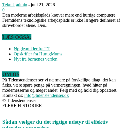
Teknik
admin
-
juni 21, 2026
0
Den moderne arbejdsplads kræver mere end hurtige computere
Fremtidens teknologiske arbejdsplads er ikke længere defineret af
skrivebordet alene. Den...
LÆS OGSÅ:
Nøgleartikler fra TT
Opskrifter fra HurtigMums
Nyt fra børnenes verden
OM OS
På Tidenstendenser ser vi nærmere på forskellige tiltag, det kan
f.eks. være spare penge på varmeregningen, hvad hitter på
modemesserne og meget andet. Følg med og hold dig opdateret.
Kontakt os:
info@tidenstendenser.dk
© Tidenstendenser
FLERE HISTORIER
Sådan vælger du det rigtige udstyr til effektiv