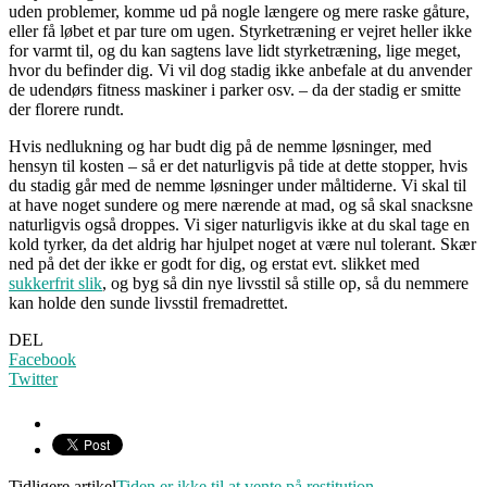
uden problemer, komme ud på nogle længere og mere raske gåture,
eller få løbet et par ture om ugen. Styrketræning er vejret heller ikke
for varmt til, og du kan sagtens lave lidt styrketræning, lige meget,
hvor du befinder dig. Vi vil dog stadig ikke anbefale at du anvender
de udendørs fitness maskiner i parker osv. – da der stadig er smitte
der florere rundt.
Hvis nedlukning og har budt dig på de nemme løsninger, med
hensyn til kosten – så er det naturligvis på tide at dette stopper, hvis
du stadig går med de nemme løsninger under måltiderne. Vi skal til
at have noget sundere og mere nærende at mad, og så skal snacksne
naturligvis også droppes. Vi siger naturligvis ikke at du skal tage en
kold tyrker, da det aldrig har hjulpet noget at være nul tolerant. Skær
ned på det der ikke er godt for dig, og erstat evt. slikket med
sukkerfrit slik
, og byg så din nye livsstil så stille op, så du nemmere
kan holde den sunde livsstil fremadrettet.
DEL
Facebook
Twitter
Tidligere artikel
Tiden er ikke til at vente på restitution