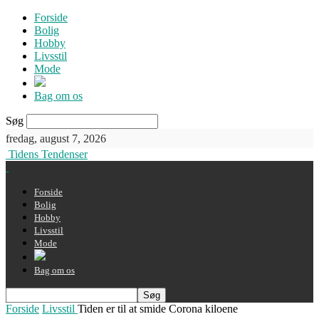
Forside
Bolig
Hobby
Livsstil
Mode
Bag om os
Søg
fredag, august 7, 2026
Tidens Tendenser
Forside
Bolig
Hobby
Livsstil
Mode
Bag om os
Forside
Livsstil
Tiden er til at smide Corona kiloene