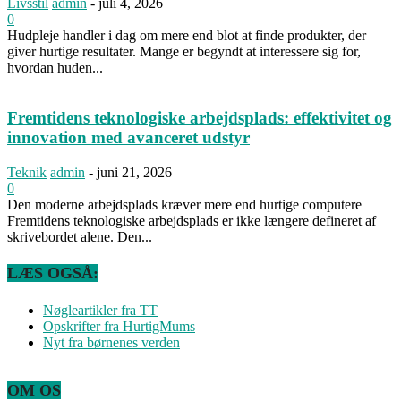
Livsstil
admin
-
juli 4, 2026
0
Hudpleje handler i dag om mere end blot at finde produkter, der
giver hurtige resultater. Mange er begyndt at interessere sig for,
hvordan huden...
Fremtidens teknologiske arbejdsplads: effektivitet og
innovation med avanceret udstyr
Teknik
admin
-
juni 21, 2026
0
Den moderne arbejdsplads kræver mere end hurtige computere
Fremtidens teknologiske arbejdsplads er ikke længere defineret af
skrivebordet alene. Den...
LÆS OGSÅ:
Nøgleartikler fra TT
Opskrifter fra HurtigMums
Nyt fra børnenes verden
OM OS