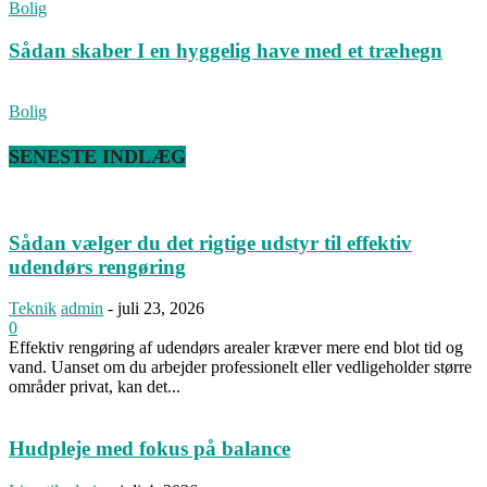
Bolig
Sådan skaber I en hyggelig have med et træhegn
Bolig
SENESTE INDLÆG
Sådan vælger du det rigtige udstyr til effektiv
udendørs rengøring
Teknik
admin
-
juli 23, 2026
0
Effektiv rengøring af udendørs arealer kræver mere end blot tid og
vand. Uanset om du arbejder professionelt eller vedligeholder større
områder privat, kan det...
Hudpleje med fokus på balance