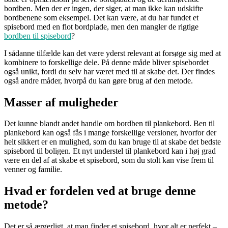
bordben. Men der er ingen, der siger, at man ikke kan udskifte
bordbenene som eksempel. Det kan være, at du har fundet et
spisebord med en flot bordplade, men den mangler de rigtige
bordben til spisebord
?
I sådanne tilfælde kan det være yderst relevant at forsøge sig med at
kombinere to forskellige dele. På denne måde bliver spisebordet
også unikt, fordi du selv har været med til at skabe det. Der findes
også andre måder, hvorpå du kan gøre brug af den metode.
Masser af muligheder
Det kunne blandt andet handle om bordben til plankebord. Ben til
plankebord kan også fås i mange forskellige versioner, hvorfor der
helt sikkert er en mulighed, som du kan bruge til at skabe det bedste
spisebord til boligen. Et nyt understel til plankebord kan i høj grad
være en del af at skabe et spisebord, som du stolt kan vise frem til
venner og familie.
Hvad er fordelen ved at bruge denne
metode?
Det er så ærgerligt, at man finder et spisebord, hvor alt er perfekt –