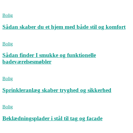
Bolig
Sådan skaber du et hjem med både stil og komfort
Bolig
Sådan finder I smukke og funktionelle
badeværelsesmøbler
Bolig
Sprinkleranlæg skaber tryghed og sikkerhed
Bolig
Beklædningsplader i stål til tag og facade