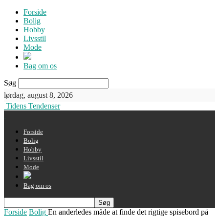
Forside
Bolig
Hobby
Livsstil
Mode
Bag om os
Søg
lørdag, august 8, 2026
Tidens Tendenser
Forside
Bolig
Hobby
Livsstil
Mode
Bag om os
Forside
Bolig
En anderledes måde at finde det rigtige spisebord på